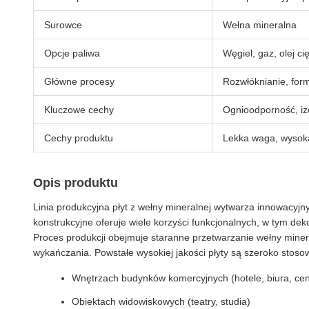
Surowce
Wełna mineralna
Opcje paliwa
Węgiel, gaz, olej ci
Główne procesy
Rozwłóknianie, form
Kluczowe cechy
Ognioodporność, iz
Cechy produktu
Lekka waga, wysoka
Opis produktu
Linia produkcyjna płyt z wełny mineralnej wytwarza innowacyj
konstrukcyjne oferuje wiele korzyści funkcjonalnych, w tym deko
Proces produkcji obejmuje staranne przetwarzanie wełny minera
wykańczania. Powstałe wysokiej jakości płyty są szeroko stos
Wnętrzach budynków komercyjnych (hotele, biura, ce
Obiektach widowiskowych (teatry, studia)