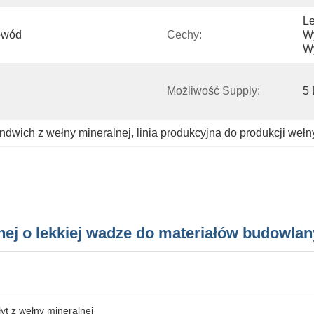
Le
wód 
Cechy:
Wy
W
Możliwość Supply:
5 
andwich z wełny mineralnej
, 
linia produkcyjna do produkcji wełn
lnej o lekkiej wadze do materiałów budowla
łyt z wełny mineralnej