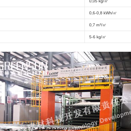
0,05 kg/㎡
0,6-0,8 kWh/㎡
0,7 m³/㎡
5-6 kg/㎡