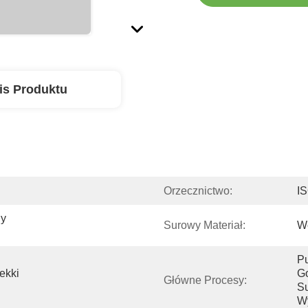
is Produktu
Orzecznictwo:
I
y 
Surowy Materiał:
W
Pu
ekki 
Go
Główne Procesy:
Su
W