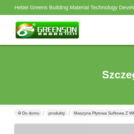
Hebei Greens Building Material Technology Devel
Szcze
Do domu
produkty
Maszyna Płytowa Sufitowa Z Wł