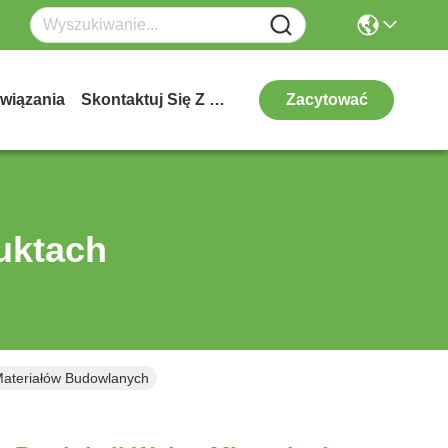
wiązania
Skontaktuj Się Z Nami
Zacytować
uktach
 Materiałów Budowlanych