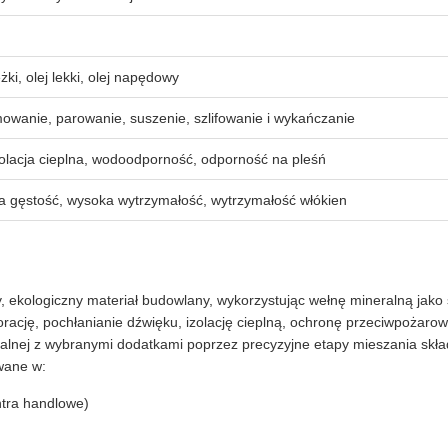
ężki, olej lekki, olej napędowy
owanie, parowanie, suszenie, szlifowanie i wykańczanie
olacja cieplna, wodoodporność, odporność na pleśń
 gęstość, wysoka wytrzymałość, wytrzymałość włókien
ny, ekologiczny materiał budowlany, wykorzystując wełnę mineralną j
rację, pochłanianie dźwięku, izolację cieplną, ochronę przeciwpożarową
lnej z wybranymi dodatkami poprzez precyzyjne etapy mieszania składn
owane w:
ntra handlowe)