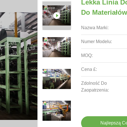
Lekka Linia D
Do Materiałó
Nazwa Marki:
Numer Modelu:
MOQ:
Cena £:
Zdolność Do
Zaopatrzenia:
Najlepszą C